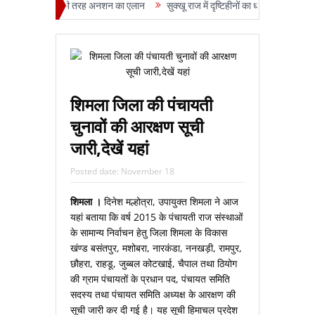
ांगचुक की तरह अनशन का एलान
सुक्‍खू राज में दृष्टिहीनों का धरना 1017 वें दिन, पति की तोड़
शिमला जिला की पंचायती
चुनावों की आरक्षण सूची
जारी,देखें यहां
Posted date:
November 18
शिमला ।
दिनेश मल्होत्रा, उपायुक्त शिमला ने आज
यहां बताया कि वर्ष 2015 के पंचायती राज संस्थाओं
के सामान्य निर्वाचन हेतु जिला शिमला के विकास
खंण्ड बसंतपुर, मशोबरा, नारकंडा, ननखड़ी, रामपुर,
छौहरा, राहडू, जुब्बल कोटखाई, चैपाल तथा ठियोग
की ग्राम पंचायतों के प्रधान पद, पंचायत समिति
सदस्य तथा पंचायत समिति अध्यक्ष के आरक्षण की
सूची जारी कर दी गई है। यह सूची हिमाचल प्रदेश