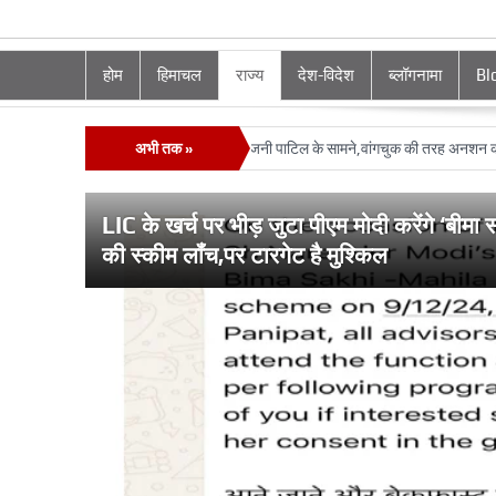
होम
हिमाचल
राज्य
देश-विदेश
ब्लॉगनामा
Bl
M सुक्‍खू की करतूतों का भंडा फोड़ा रजनी पाटिल के सामने,वांगचुक की तरह अनशन का एलान
अभी तक »
LIC के खर्च पर भीड़ जुटा पीएम मोदी करेंगे ‘बीमा
की स्‍कीम लॉंच,पर टारगेट है मुश्किल