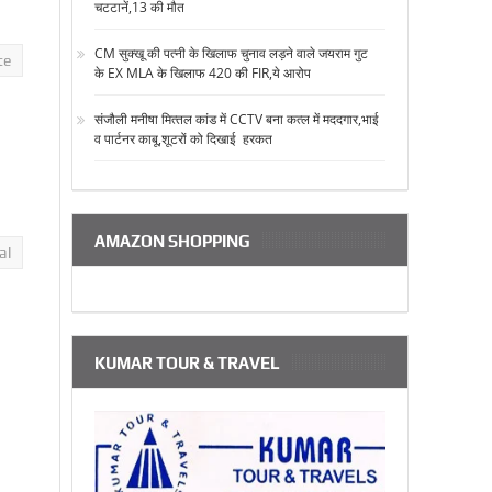
चटटानें,13 की मौत
CM सुक्‍खू की पत्‍नी के खिलाफ चुनाव लड़ने वाले जयराम गुट
te
के EX MLA के खिलाफ 420 की FIR,ये आरोप
संजौली मनीषा मित्‍तल कांड में CCTV बना कत्‍ल में मददगार,भाई
व पार्टनर काबू,शूटरों को दिखाई हरकत
AMAZON SHOPPING
al
KUMAR TOUR & TRAVEL