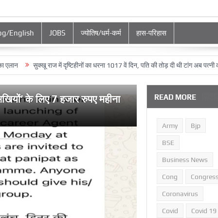
og/English
JOBS
ज्‍योतिष/धर्म-कर्म
हास-परिहास
सुक्‍खू राज में दृष्टिहीनों का धरना 1017 वें दिन, पति की तोड़ दी थी टांग अब पत्‍नी को हो गया क
 सखियों’ के लिए 7 हजार रुपए महीना
READ MORE
Army
Bjp
BSE
Business News
Cong
Congres
Coronavirus
Covid
Covid 19