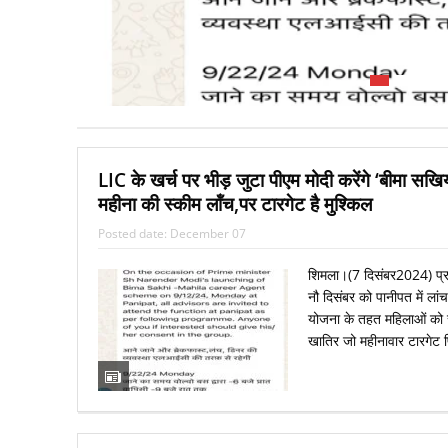
Big Breaking- WB के आसनसोल से BJP प्रत्‍
लड़न से इंकार,मची खलबली
LIC के खर्च पर भीड़ जुटा पीएम मोदी करेंगे ‘बीमा सखि
महीना की स्‍कीम लॉंच,पर टारगेट है मुश्किल
Posted date:
December 07
शिमला।(7 दिसंबर2024) प्रधा
नौ दिसंबर को पानीपत में ला
योजना के तहत महिलाओं को स
खातिर जो महीनावार टारगेट फ