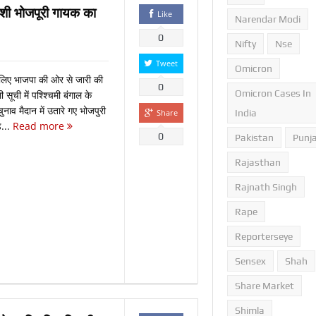
ी भोजपूरी गायक का
Like
Narendar Modi
0
Nifty
Nse
ी शुरुआत की
Tweet
Omicron
लिए भाजपा की ओर से जारी की
0
Omicron Cases In
सूची में पश्श्चिमी बंगाल के
व मैदान में उतारे गए भोजपुरी
Share
India
़...
Read more
0
Pakistan
Punj
Rajasthan
Rajnath Singh
Rape
Reporterseye
Sensex
Shah
Share Market
Shimla