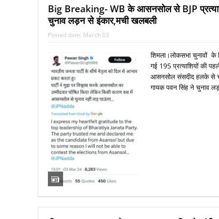
Big Breaking- WB के आसनसोल से BJP प्रत्‍याश
चुनाव लड़न से इंकार,मची खलबली
Posted date:
March 03
प्रधानमंत्री ने कानपुर में मेट्रो रेल परियोजना क
शिमला।लोकसभा चुनावों के 
गई 195 प्रत्‍याशियों की पहली 
आसनसोल संसदीद हलके से चुना
गायक पवन सिंह ने चुनाव लड