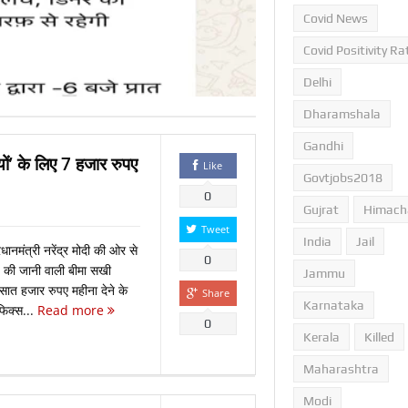
Covid News
Covid Positivity Ra
Delhi
Dharamshala
याशी भोजपूरी गायक का चुनाव
Gandhi
यों’ के लिए 7 हजार रुपए
Like
Govtjobs2018
0
Gujrat
Himach
Tweet
India
Jail
नमंत्री नरेंद्र मोदी की ओर से
0
ंच की जानी वाली बीमा सखी
Jammu
ात हजार रुपए महीना देने के
Share
Karnataka
िक्‍स...
Read more
0
Kerala
Killed
Maharashtra
Modi