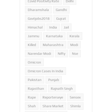
Covid Positivity Rate
Delhi
Dharamshala
Gandhi
Govtjobs2018
Gujrat
Himachal
India
Jail
Jammu
Karnataka
Kerala
Killed
Maharashtra
Modi
Narendar Modi
Nifty
Nse
Omicron
Omicron Cases In India
Pakistan
Punjab
Rajasthan
Rajnath Singh
Rape
Reporterseye
Sensex
Shah
Share Market
Shimla