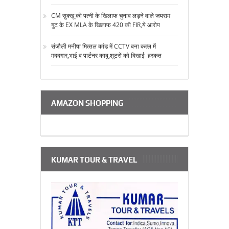
CM सुक्‍खू की पत्‍नी के खिलाफ चुनाव लड़ने वाले जयराम
गुट के EX MLA के खिलाफ 420 की FIR,ये आरोप
संजौली मनीषा मित्‍तल कांड में CCTV बना कत्‍ल में
मददगार,भाई व पार्टनर काबू,शूटरों को दिखाई हरकत
AMAZON SHOPPING
KUMAR TOUR & TRAVEL