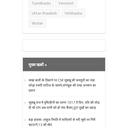
Tamilnadu
Terrorist
Uttar Pradesh
Virbhadra
Water
मुख्य खबरें »
सखा बाली के ठिकाने पर CM सुक्‍खू की करतूतों का भंडा
फोड़ा रजनी पाटिल के सामने,वांगचुक की तरह अनशन का
एलान
सुक्‍खू राज में दृष्टिहीनों का धरना 1017 वें दिन, पति की तोड़
दी थी टांग अब पत्‍नी को हो गया कैंसर,टूटा दुखों का पहाड़
बड़ा हादसा: लाहुल स्पिति में यात्रियों से भरी सुमो पर गिरी
चटटानें,13 की मौत