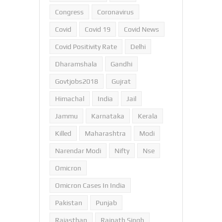
Congress
Coronavirus
Covid
Covid 19
Covid News
Covid Positivity Rate
Delhi
Dharamshala
Gandhi
Govtjobs2018
Gujrat
Himachal
India
Jail
Jammu
Karnataka
Kerala
Killed
Maharashtra
Modi
Narendar Modi
Nifty
Nse
Omicron
Omicron Cases In India
Pakistan
Punjab
Rajasthan
Rajnath Singh