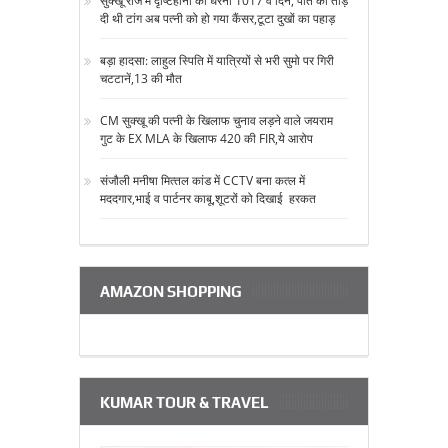
सुक्‍खू राज में दृष्टिहीनों का धरना 1017 वें दिन, पति की तोड़
दी थी टांग अब पत्‍नी को हो गया कैंसर,टूटा दुखों का पहाड़
बड़ा हादसा: लाहुल स्पिति में यात्रियों से भरी सुमो पर गिरी
चटटानें,13 की मौत
CM सुक्‍खू की पत्‍नी के खिलाफ चुनाव लड़ने वाले जयराम
गुट के EX MLA के खिलाफ 420 की FIR,ये आरोप
संजौली मनीषा मित्‍तल कांड में CCTV बना कत्‍ल में
मददगार,भाई व पार्टनर काबू,शूटरों को दिखाई हरकत
AMAZON SHOPPING
KUMAR TOUR & TRAVEL