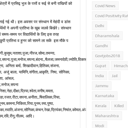
त्रों में प्रसिद्व भुज के पत्तों व रूई से बनी राखियों को
Covid News
Covid Positivity Ra
नाई गई थी। इस अवसर पर संस्थान में मेहंदी व डांस
Delhi
थियों ने अपनी प्रतिभा के खूब जलवे बिखेरे। संस्थान
 समय-समय पर विद्यार्थियों के लिए इस तरह
Dharamshala
ुपी प्रतिभा व हुनर को सामने ला सकें इस मौके प
Gandhi
ी,कुसुम,नताशा,पूजा,नीरज,सोमा,तमन्ना,
Govtjobs2018
,सपना,पूजा,मनोज,सपना,बंदना,,षैलजा,जमनादेवी,ज्योति,विकास,महक,रीनू,नितिका,कुसुमलता,प्रि
ुना, अनिता बर्मा, शिखादीवान,हितिका,संजना,
Gujrat
Himach
ंका, अजूं बाला, यामिनि,संगीता,आकृति, निषा, सोनिका,
India
Jail
ताशा, आंचल,
री,मनोज,सपना
Jammu
,नेहा,दीक्षा,प्रिया,श्‍वेता,मनीष,ममता,
Karnataka
नेहा,रजत,रीटा,सपना,अनीता,,षिवालिका,रिचा,
ूनम,कामना,निकिता,रिया,पूनम,रमा,पुष्पा,
Kerala
Killed
का,स्वाति,अंजना,सोनिका,कंचन,रेखा,प्रियंका,निषांत,कोमल,अंजना,विजय,कुसुमलता,,रचना,ज्यो
ुपम,रवि,रीनू,नीलम, आदि।
Maharashtra
Modi