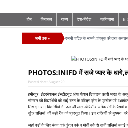
होम
हिमाचल
राज्य
देश-विदेश
ब्लॉगनामा
Bl
े पर CM सुक्‍खू की करतूतों का भंडा फोड़ा रजनी पाटिल के सामने,वांगचुक की तरह अनशन का ए
अभी तक »
PHOTOS:INIFD में सजे प्‍यार के धागे,लग
Posted date:
August 20
हमीरपुर।इंटरनेशनल इंस्टीटयूट ऑफ फैशन डिजाइन उतरी भारत के अग्र
सोमवार को विद्यार्थियों को भाई-बहन के पवित्र प्रेम के प्रतीक पर्व रक्षाबं
सिखाए गया। विद्यार्थियों ने ऊन की लाल डोरियों व अनेक रंगों के रेशमी व
सुंदर राखियों की बड़ी रेंज को प्रस्तुत किया। इन राखियों को मुख्यतः बरे
जहां बड़ों के लिए चंदन वर्क,कुंदन वर्क व मोती वर्क से सजी राखियां बनाई गई व