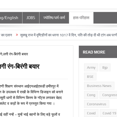
og/English
JOBS
ज्‍योतिष/धर्म-कर्म
हास-परिहास
लान
सुक्‍खू राज में दृष्टिहीनों का धरना 1017 वें दिन, पति की तोड़ दी थी टांग अब पत्‍नी को ह
READ MORE
ी रंग-बिरंगी बयार
Army
Bjp
BSE
Business News
णी शिक्षण संस्थान आईएनआईएफडी हमीरपुर में
धन के उपलक्ष्य में राखी के विभिन्‍न डिजाइन को बनाने
Cong
Congres
 सूती धागों से विभिन्न किस्म के नॉट्स लगाकर बेहद
सलेट व कड़ों के रूप में प्रस्तुत किया गया ।
Coronavirus
Covid
Covid 19
हीं नन्हें – मुन्हें भाई बहनों के लिए बड़े फूलों व