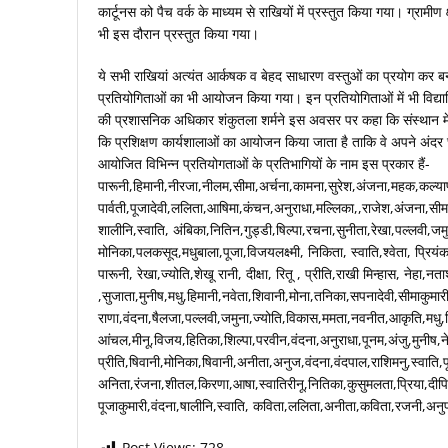
कार्टूनस को पैच वर्क के माध्यम से राखियों में प्रस्तुत किया गया। ग्रामीण क्षे
भी इस दौरान प्रस्तुत किया गया।
ये सभी राखियां अत्यंत आर्कषक व बेहद साधारण वस्तुओं का प्रयोग कर ब
प्रतियोगिताओं का भी आयोजन किया गया। इन प्रतियोगिताओं में भी विद्यार्
की प्रशासनिक अधिकार शंकुतला शर्मने इस अवसर पर कहा कि संस्थान में
कि प्रशिक्षण कार्यशालाओं का आयोजन किया जाता है ताकि वे अपने अंदर छ
आयोजित विभिन्न प्रतियोगताओं के प्रतिभागियों के नाम इस प्रकार हैं-
पारूनी,हिमानी,नीरजा,नीलम,सीमा,अर्चना,कामना,सुरेश,अंजना,महक,कल्याण
पार्वती,पूजादेवी,ललिता,आषिमा,कंचन,अनुराधा,मल्लिका,,राजेश,अंजना,सीमा
शालीनि,स्वाति, अंबिका,नितिन,गुड्डी,षिल्पा,रचना,सुनीता,रेखा,पल्लवी,जम
मोनिका,पलकसूद,मधुबाला,पूजा,विजयलक्ष्मी, निकिता, स्वाति,श्‍वेता, प्रिय
पारूनी, रेखा,ज्योति,शेखू रानी, दीक्षा, रितू , प्रीति,राखी मिन्हास, नेहा,न
,सुजाता,मुनीष,मधु,हिमानी,नवेता,शिवानी,मोना,तनिका,सपनादेवी,सीमाकुमा
राणा,वंदना,षैलजा,पल्लवी,जमुना,ज्योति,विकास,ममता,नवनीत,आकृति,मधु,निशा
आंचल,मीनू,विजय,हितिका,शिल्पा,परवीन,वंदना,अनुराधा,पूनम,अंजु,मुनीष,
प्रीति,षिवानी,मोनिका,षिवानी,अनीता,अनुज,वंदना,वंदपाल,राशिमनु,स्वाति,प
अनिता,रंजना,शीतल,किरणा,आषा,स्वातिरीनू,नितिका,कुसुमलता,प्रिया,दीपि
पूजाकुमारी,वंदना,षालीनि,स्वाति, कविता,ललिता,अनीता,कविता,रजनी,अन
Post Views:
728