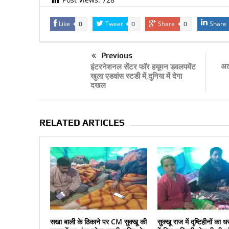
Like
Tweet
Share
Share
0
0
0
Previous
अत
इंटरनेशनल सेंटर फॉर हयूमन डवलपमेंट
खुला एडवांस स्‍टडी में,दुनिया में देगा
दखल
RELATED ARTICLES
सखा बाली के ठिकाने पर CM सुक्‍खू की
सुक्‍खू राज में दृष्टिहीनों क