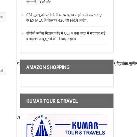
चटटानें,13 की मौत
CM सुक्‍खू की पत्‍नी के खिलाफ चुनाव लड़ने वाले जयराम गुट
te
के EX MLA के खिलाफ 420 की FIR,ये आरोप
संजौली मनीषा मित्‍तल कांड में CCTV बना कत्‍ल में मददगार,भाई
व पार्टनर काबू,शूटरों को दिखाई हरकत
या,दीपिका,सपना,कुमारी,स्वाति,अपूर्वा,विपन,अंकिता,रीता,रचना,कोमल,निषांत,प्रियंका,सुनीता
AMAZON SHOPPING
al
KUMAR TOUR & TRAVEL
ति,अंकिता,सीमा,अपूर्वा,विजय,भावना,अनीता,रेखा,दीपिका,रीता,