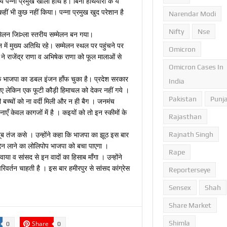
े पन्ना प्रमुख खाली हाथ हैं। बिना हथियारों के ये
ं कहीं भी कुछ नहीं किया। पन्ना प्रमुख खुद परेशान है
Narendar Modi
Nifty
Nse
ह सम्मेलन जिÞला स्तरीय सम्मेलन बन गया।
ेलन में मुख्य अतिथि रहे। सम्मेलन स्थल पर पहुंचने पर
Omicron
 ने राजेंद्र राणा व अभिषेक राणा को फूल मालाओं से
Omicron Cases In
 कि भाजपा का डबल इंजन हाँफ चुका है। प्रदेश सरकार
India
चल आए लेकिन एक फूटी कौड़ी हिमाचल को देकर नहीं गये ।
Pakistan
Punj
 बच्चों को ना वर्दी मिली और न ही बैग । जनमंच
 केवल कागजों में है । कइयों को तो इन स्कीमों के
Rajasthan
 खूब तंज कसे । उन्होंने कहा कि भाजपा का झूठ इस बार
Rajnath Singh
दिन लाने का लोलिपोप भाजपा को बचा पाएगा ।
Rape
ाया व सांसद से इन वादों का हिसाब माँगा । उन्होंने
परिवर्तन चाहती है । इस बार हमीरपुर से सांसद कांग्रेस
Reporterseye
Sensex
Shah
Share Market
Shimla
Share
0
0