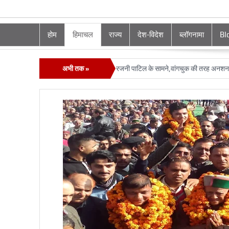
होम
हिमाचल
राज्य
देश-विदेश
ब्लॉगनामा
Bl
पर CM सुक्‍खू की करतूतों का भंडा फोड़ा रजनी पाटिल के सामने,वांगचुक की तरह अनशन का एला
अभी तक »