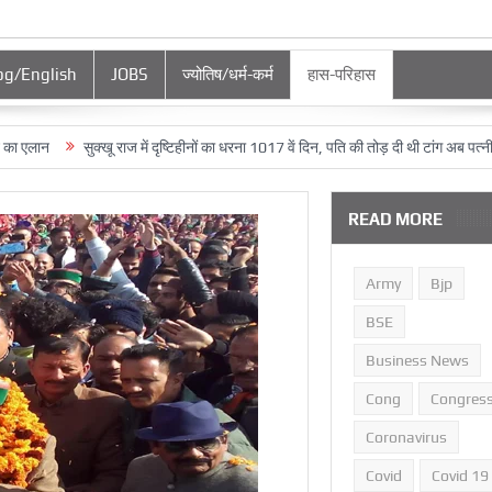
og/English
JOBS
ज्‍योतिष/धर्म-कर्म
हास-परिहास
न
सुक्‍खू राज में दृष्टिहीनों का धरना 1017 वें दिन, पति की तोड़ दी थी टांग अब पत्‍नी को हो 
READ MORE
Army
Bjp
BSE
Business News
Cong
Congres
Coronavirus
Covid
Covid 19