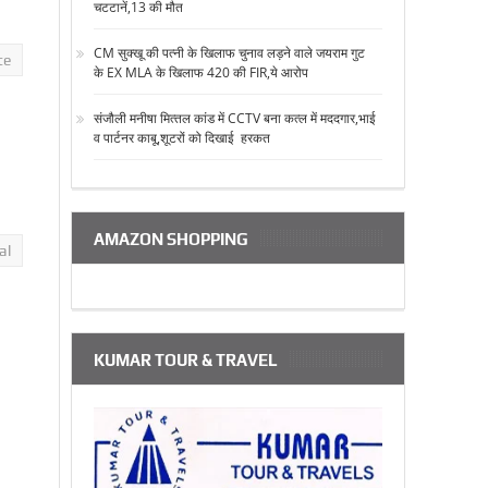
चटटानें,13 की मौत
CM सुक्‍खू की पत्‍नी के खिलाफ चुनाव लड़ने वाले जयराम गुट
te
के EX MLA के खिलाफ 420 की FIR,ये आरोप
संजौली मनीषा मित्‍तल कांड में CCTV बना कत्‍ल में मददगार,भाई
व पार्टनर काबू,शूटरों को दिखाई हरकत
AMAZON SHOPPING
al
KUMAR TOUR & TRAVEL