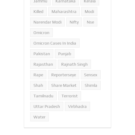
Jammu
Karnataka
Kerala
Killed
Maharashtra
Modi
Narendar Modi
Nifty
Nse
Omicron
Omicron Cases In India
Pakistan
Punjab
Rajasthan
Rajnath Singh
Rape
Reporterseye
Sensex
Shah
Share Market
Shimla
Tamilnadu
Terrorist
Uttar Pradesh
Virbhadra
Water