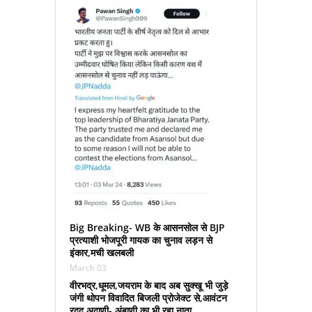
Big Breaking- WB के आसनसोल से BJP
प्रत्‍याशी भोजपूरी गायक का चुनाव लड़न से
इंकार,मची खलबली
March 03
वीरभद्र,धूमल,जयराम के बाद अब सुक्‍खू भी जुड़े
जंगी थोपन विवादित बिजली प्रोजेक्‍ट से,आवंटन
रदद,अदाणी- अंबाणी का भी रहा नाता