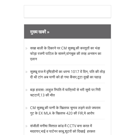
मुख्य खबरें »
सखा बाली के ठिकाने पर CM सुक्‍खू की करतूतों का भंडा
फोड़ा रजनी पाटिल के सामने,वांगचुक की तरह अनशन का
एलान
सुक्‍खू राज में दृष्टिहीनों का धरना 1017 वें दिन, पति की तोड़
दी थी टांग अब पत्‍नी को हो गया कैंसर,टूटा दुखों का पहाड़
बड़ा हादसा: लाहुल स्पिति में यात्रियों से भरी सुमो पर गिरी
चटटानें,13 की मौत
CM सुक्‍खू की पत्‍नी के खिलाफ चुनाव लड़ने वाले जयराम
गुट के EX MLA के खिलाफ 420 की FIR,ये आरोप
संजौली मनीषा मित्‍तल कांड में CCTV बना कत्‍ल में
मददगार,भाई व पार्टनर काबू,शूटरों को दिखाई हरकत