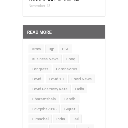
November 18
READ MORE
Army
Bjp
BSE
Business News
Cong
Congress
Coronavirus
Covid
Covid 19
Covid News
Covid Positivity Rate
Delhi
Dharamshala
Gandhi
Govtjobs2018
Gujrat
Himachal
India
Jail