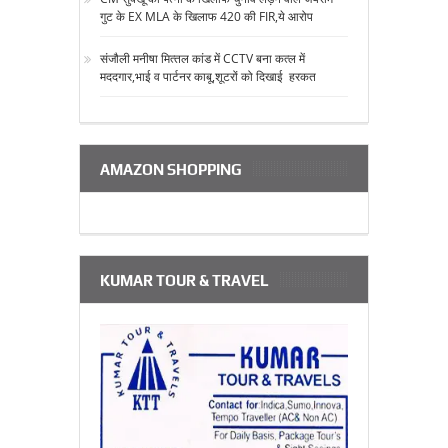
गुट के EX MLA के खिलाफ 420 की FIR,ये आरोप
संजौली मनीषा मित्‍तल कांड में CCTV बना कत्‍ल में
मददगार,भाई व पार्टनर काबू,शूटरों को दिखाई हरकत
AMAZON SHOPPING
KUMAR TOUR & TRAVEL