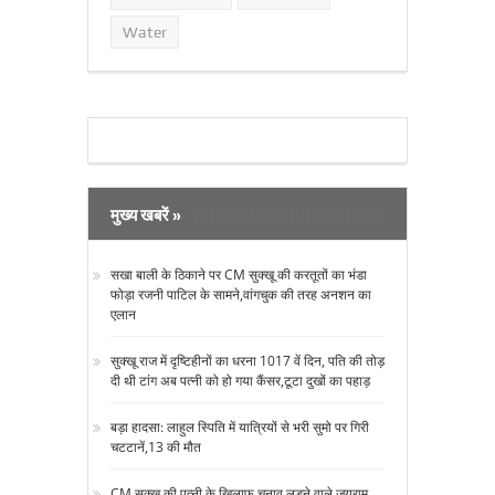
Water
मुख्य खबरें »
सखा बाली के ठिकाने पर CM सुक्‍खू की करतूतों का भंडा
फोड़ा रजनी पाटिल के सामने,वांगचुक की तरह अनशन का
एलान
सुक्‍खू राज में दृष्टिहीनों का धरना 1017 वें दिन, पति की तोड़
दी थी टांग अब पत्‍नी को हो गया कैंसर,टूटा दुखों का पहाड़
बड़ा हादसा: लाहुल स्पिति में यात्रियों से भरी सुमो पर गिरी
चटटानें,13 की मौत
CM सुक्‍खू की पत्‍नी के खिलाफ चुनाव लड़ने वाले जयराम