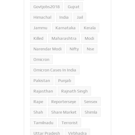
Govtjobs2018
Gujrat
Himachal
India
Jail
Jammu
Karnataka
Kerala
Killed
Maharashtra
Modi
Narendar Modi
Nifty
Nse
Omicron
Omicron Cases In India
Pakistan
Punjab
Rajasthan
Rajnath Singh
Rape
Reporterseye
Sensex
Shah
Share Market
Shimla
Tamilnadu
Terrorist
Uttar Pradesh
Virbhadra