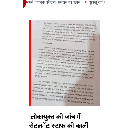
ी पाटिल के सामने,वांगचुक की तरह अनशन का एलान
सुक्‍खू राज में दृष्टिहीनों का धरना 1017
लोकायुक्‍त की जांच में
सेटलमेंट स्‍टाफ की काली