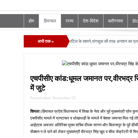
होम
हिमाचल
राज्य
देश-विदेश
ब्लॉगनामा
Bl
खू की करतूतों का भंडा फोड़ा रजनी पाटिल के सामने,वांगचुक की तरह अनशन का एलान
अभी तक »
सुक्
एचपीसीए कांड:धूमल जमानत पर,वीरभद्र स
में जुटे
Posted date:
November 05
शिमला।
हिमाचल प्रदेश विधानसभा में विपक्ष के नेता और पूर्व मुख्‍यमंत्री प्रेम
एचपीसीए मामले में भ्रष्‍टाचार व धोखाधड़ी के मामले में बेशक जमानत मिल गई लेकि
आईएएस अफसर अतिरिक्‍त मुख्‍य सचिव दीपक सानन और बिलासपुर के पूर्व डीसी अ
सेंक्‍शन न ले पाने को लेकर मुख्‍यमंत्री वीरभद्र सिंह खुद व चीफ सेक्रेटरी पी