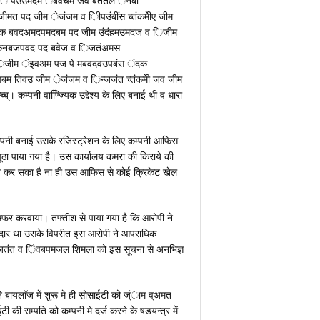
ींे पउउमदेम ेबवचम जव बंततल ेनबी
त पद जीम ेजंजम व िीपउंबींस च्तंकमेीए जीम
 ंदक बवदअमदपमदबम पद जीम उंदंहमउमदज व िजीम
मकनबजपवद पद बवेज व िजतंअमस
व िजीम ंइवअम पज पे मबवदवउपबंस ंदक
म तिवउ जीम ेजंजम व िन्जजंत च्तंकमेी जव जीम
ब्। कम्पनी वाण्ज्यििक उद्देश्य के लिए बनाई थी व धारा
कम्पनी बनाई उसके रजिस्ट्रेशन के लिए कम्पनी आफिस
ठा पाया गया है। उस कार्यालय कमरा की किराये की
न कर सका है ना ही उस आफिस से कोई क्रिकेट खेल
सफर करवाया। तफ्तीश से पाया गया है कि आरोपी ने
िम्मेदार था उसके विपरीत इस आरोपी ने आपराधिक
महपेजतंत व िैवबपमजल शिमला को इस सूचना से अनभिज्ञ
ने बायलाॅज में शुरू मे ही सोसाईटी को ज्ंाम व्अमत
ी की सम्पति को कम्पनी मे दर्ज करने के षडयन्त्र में