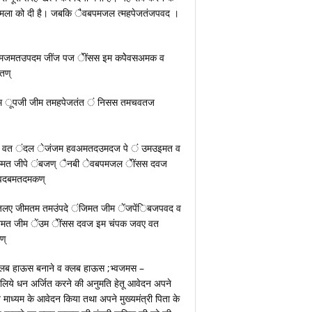
शिमला को दी है। जबकि ैवबपमजल त्महपेजतंजपवद ।
मजमतउपदम जींज पज ेींसस इम कपेेवसअमक व
तण्
सम ूपजी जीम तमहपेजतंत ं निसस तमचवतज
दज वत ंदल ेजंजम हवअमतदउमदज पे ं उमउइमत व
 जीपे ंबजण् ैनबी ेवबपमजल ेींसस दवज
वदबमतदमकण्
लए जीमतम तमउंपदे ंजिमत जीम ेंजपेंिबजपवद व
त जीम ेंउम ेींसस दवज इम चंपक जवए वत
ण्
 क्लब हाऊस बनाने व क्लब हाऊस ;भ्वजमस –
के लिये धन अर्जित करने की अनुमति हेतू आवेदन अपने
त माध्यम के आवेदन किया तथा अपने मुख्यमंत्री पिता के