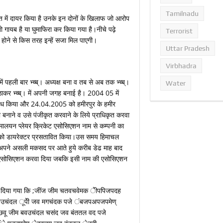
Tamilnadu
ें दायर किया है उनके इन दोनों के खिलाफ जो आरोप
ो गायब है या घुमाफिरा कर किया गया है।नीचे पढ़े
Terrorist
होने से किस तरह इन्‍हें सजा मिल पाएगी।
Uttar Pradesh
Virbhadra
 पहली बार भ्च्ब्। अध्यक्ष बना व तब से अब तक भ्च्ब्।
Water
उठाकर भ्च्ब्। में अपनी जगह बनाई है। 2004 05 में
रोध किया और 24.04.2005 को हमीरपुर के हमीर
नी बनाने व उसे पंजीकृत करवाने के लिये प्राधिकृत करवा
ालयन प्लेयर क्रिकेट एसोसिएशन नाम से कम्पनी का
 को डायरेक्टर प्रसतावित किया।उस समय हिमाचल
ने अपने असली मकसद पर आते हुये करीब डेढ माह बाद
 एसोसिएशन करवा दिया जबकि इसी नाम की एसोसिएशन
तर्क दिया गया कि ;जींज जीम चतवचवेमक ेीपपिजपदह
उचंदल ूपेी जव मगचंदक पजे ंबजपअपजपमेण्
ू जीम बवउचंदल चसंद जव बंततल वद पजे