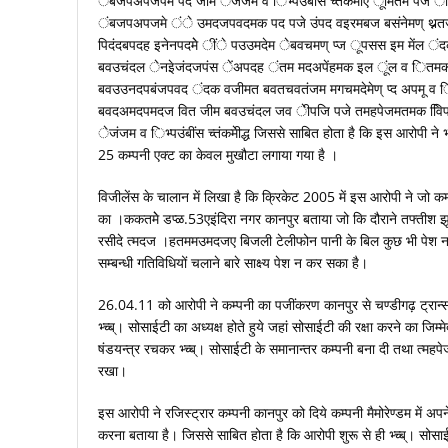
ंबजपअपजपमे पद जीम ेजंजम व िभ्पउंबींस च्तंकेमीए ूीमतम पज 
ंबजपअपजमे ंे उमदजपवदमक पद पजे उंपद वइरमबज बसंनेमण् थ्नतजीम
पिदंदबपदह इनेनपदमेे ींे पउउमदेम ेबवचमण् प्ज ूपसस इम मेंल
बवउचंदल ेनइेजंदजपंस ेंअपदह ंतम मदअपेंहमक इल ूंल व ित
बवउउनदपबंजपवद ंदक वजीमत बवतचवतंजम मगचमदेमेण् प्द अपमू 
बवदअमदपमदज वित जीम बवउचंदल जव ेीपजि पजे तमहपेजमतमक वििपब
ेजंजम व िभ्पउंबींस च्तंकमेीद्ध जिससे साबित होता है कि इस आरोपी ने भ्च्
25 कम्पनी एक्ट का केवल मुखौटा लगाया गया है ।
विजीलेंस के चालान में लिखा है कि क्रिकेट 2005 में इस आरोपी ने जो 
का ।ककतमेे डप्ळ.53एइंदिरा नगर कानपुर बताया जो कि दौराने तफ्तीश झू
रसीदे त्मदज ।हतममउमदजए बिजली टेलीफोन पानी के बिल कुछ भी पेश 
सम्बन्धी गतिविधियों चलाने बारे साक्ष्य पेश न कर सका है।
26.04.11 को आरोपी ने कम्पनी का पजींकरण कानपुर से चण्डीगढ़ ट्रान्
भ्च्ब्। सोसाईटी का अध्यक्ष होते हुये जहां सोसाईटी की रक्षा करने का ज
षंडयन्त्र रचकर भ्च्ब्। सोसाईटी के समानान्तर कम्पनी बना दी तथा त्
रखा।
इस आरोपी ने रजिस्ट्रार कम्पनी कानपुर को दिये कम्पनी मैमोरेण्डम में अप
करना बताया है। जिससे साबित होता है कि आरोपी शुरू से ही भ्च्ब्। सोसाईट