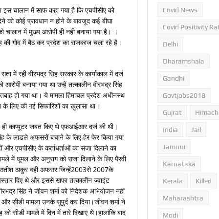
वा इस चालान में साफ कहा गया है कि एचपीसीए को
Covid News
ेने को कोई प्रावधान न होने के बावजूद कई बीघा
Covid Positivity Ra
लान में मुख्‍य आरोपी ही नहीं बनाया गया है। ।
 की गोद में बैठ कर प्रदेश का राजकाज चला रहे है।
Delhi
Dharamshala
 में रही वीरभद्र सिंह सरकार के कार्याकाल में दर्ज
Gandhi
को आरोपी बनाया गया था उन्‍हें तत्‍कालीन वीरभद्र सिंह
तबाह हो गया था। ये मामला हिमाचल प्रदेश अधीनस्‍थ
Govtjobs2018
गाने के लिए की गई सिफारिशों का खुलासा था।
Gujrat
Himach
रह ही काप्‍यूटर जबत किए थे एफआईआर दर्ज की थी।
India
Jail
ंह के लाडले अफसरों बचाने के लिए हेर फेर किया गया
Jammu
ों और एचपीसीए के कर्ताधर्ताओं का सजा दिलाने का
ामले में धूमल और अनुराग को सजा दिलाने के लिए पैरवी
Karnataka
े सतीश ठाकुर वही अफसर जिन्‍हें2003से 2007के
िस्‍तार दिए थे और इससे खफा तत्‍कालीन ज्‍वाइंट
Kerala
Killed
ीरभद्र सिंह ने जीवन शर्मा को निदेशक अभियोजन नहीं
Maharashtra
और सीडी मामला उनके सुपुर्द कर दिया।जीवन शर्मा ने
 को सीडी मामले में दिन में तारे दिखाए थे।हालांकि बाद
Modi