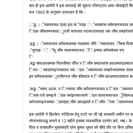
बाद ही इस आरोपी ने इस कारवाई की सूचना रजिस्ट्रार आफ सोसाईटी 
बज 1860 के अनुसार प्रावधान है कि-ः
;ंद्ध । ैवबपमजल उंलए इल चंेेपदह ं ेचमबपंस तमेवसनजपवद क
िंदक जीमतमनचवद ूपजी चतपवत पदजपउंजपवद जव जीम तमहपेजतं
;इद्ध । ैवबपमजल कपेेवसअमक नदकमत जीपे ेमबजपवद ेींसस पि
ेवूपदह ंे ीवू जीम चतवचमतजल ींे इममद कपेचवेमक वण्
ि
;बद्ध च्तवअपकमक नितजीमत जींज प िजीम बमदजतंस हवअमतदउम
िवत ं बवदतपइनजवतल जव ंदल ेवबपमजल तमहपेजमतमक नदकमत
इम कपेेवसअमक ूपजीवनज जीम बंदेमदज व िजीम हवअमतदउमदज ब
;कद्ध ैमबण् 46रू. प िनचवद जीम कपेेवसनजपवद व िंदल ेवबपमज
िंसस पजे कमइजे ंदक सपंइपसपजपमे ंदल चतवचमतजल ूींजेवमअम
कपेजतपइनजमक ंउवदहए जीम उमउइमते व िजीम ेंपक ेवबपमजल
इस आरोपी ने क्रिकेट स्टेडियम हेतू पटटे पर ली गई सरकारी जमीन पर
त्मेजंनतंदजद्ध बनाने व 12 महीने इसका व्यवसायिक प्रयोग करे, भ्च्ब्। 
पिता व तत्कालीन मुख्यमंत्री प्रेम कुमार धूमल को सीधे तौर पर बिना उचि