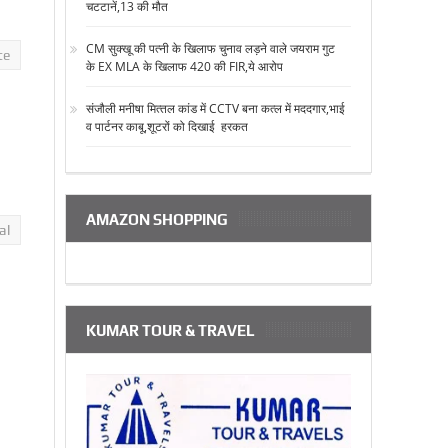
चटटानें,13 की मौत
CM सुक्‍खू की पत्‍नी के खिलाफ चुनाव लड़ने वाले जयराम गुट
te
के EX MLA के खिलाफ 420 की FIR,ये आरोप
संजौली मनीषा मित्‍तल कांड में CCTV बना कत्‍ल में मददगार,भाई
व पार्टनर काबू,शूटरों को दिखाई हरकत
AMAZON SHOPPING
al
KUMAR TOUR & TRAVEL