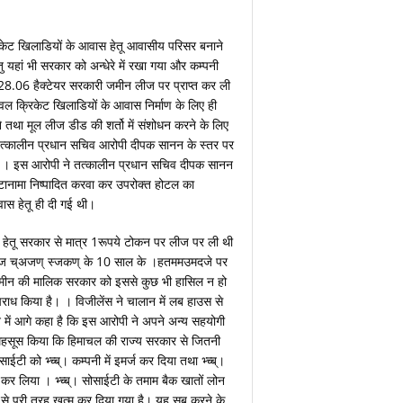
रिकेट खिलाडियों के आवास हेतू आवासीय परिसर बनाने
 यहां भी सरकार को अन्धेरे में रखा गया और कम्पनी
3.28.06 हैक्टेयर सरकारी जमीन लीज पर प्राप्त कर ली
वल क्रिकेट खिलाडियों के आवास निर्माण के लिए ही
 तथा मूल लीज डीड की शर्तो में संशोधन करने के लिए
त्कालीन प्रधान सचिव आरोपी दीपक सानन के स्तर पर
 है । इस आरोपी ने तत्कालीन प्रधान सचिव दीपक सानन
टानामा निष्पादित करवा कर उपरोक्त होटल का
ास हेतू ही दी गई थी।
 हेतू सरकार से मात्र 1रूपये टोकन पर लीज पर ली थी
मदज च्अजण् स्जकण् के 10 साल के ।हतममउमदजे पर
 जमीन की मालिक सरकार को इससे कुछ भी हासिल न हो
ध किया है। । विजीलेंस ने चालान में लब हाउस से
न में आगे कहा है कि इस आरोपी ने अपने अन्य सहयोगी
 महसूस किया कि हिमाचल की राज्य सरकार से जितनी
टी को भ्च्ब्। कम्पनी में इमर्ज कर दिया तथा भ्च्ब्।
्ज कर लिया । भ्च्ब्। सोसाईटी के तमाम बैक खातों लोन
से पूरी तरह खत्म कर दिया गया है। यह सब करने के