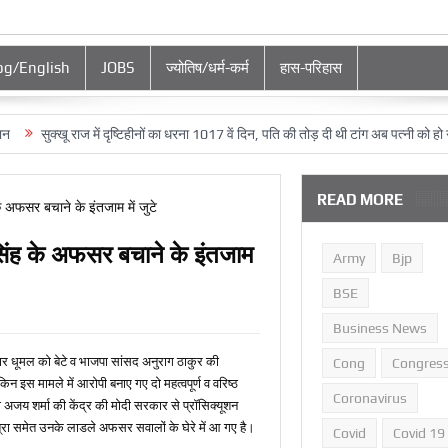
og/English
JOBS
ज्‍योतिष/धर्म-कर्म
हास-परिहास
‍खू राज में दृष्टिहीनों का धरना 1017 वें दिन, पति की तोड़ दी थी टांग अब पत्‍नी को हो गया कैंसर,टूट
READ MORE
िंह के अफसर बचाने के इंतजाम
Army
Bjp
BSE
Business News
 कुमार धूमल को बेटे व भाजपा सांसद अनुराग ठाकुर की
Cong
Congres
न इस मामले में आरोपी बनाए गए दो महत्‍वपूर्ण व वरिष्‍ठ
Coronavirus
जय शर्मा की केंद्र की मोदी सरकार से प्रॉसिक्‍यूशन
 मित्रा समेत उनके लाडले अफसर सवालों के घेरे में आ गए है।
Covid
Covid 19