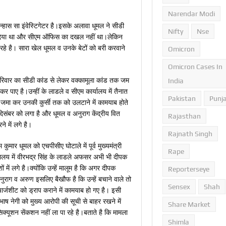
Narendar Modi
न्‍हास सा इंवेस्टिगेटर है।इसके अलावा धूमल ने सीडी
Nifty
Nse
 दे दिया था और सीएम ऑफिस का दखल नहीं था।लेकिन
े है। सारा खेल धूमल व उनके बेटों को बरी करवाने
Omicron
Omicron Cases In
परिवार का सीडी कांड से लेकर वक्‍कामूला कांड तक जम
India
र पाए है।उन्‍हीं के लाडले व सीएम कार्यालय में तैनात
Pakistan
Punj
क जमा कर उनकी कुर्सी तक को उलटाने में कामयाब होते
 दिसंबर को लगा है और धूमल व अनुराग केंद्रीय वित
Rajasthan
े में लगे है।
Rajnath Singh
 कुमार धूमल को एचपीसीए घोटाले में पूर्व मुख्‍यमंत्री
Rape
ालय में वीरभद्र सिंह के लाडले अफसर अभी भी दीपक
 लगे है।क्‍योंकि उन्‍हें मालूम है कि अगर दीपक
Reporterseye
अनुराग व अरुण इसलिए बैखौफ है कि उन्‍हें बचाने वाले तो
Sensex
Shah
चार्जशीट को ड्राप कराने में कामयाब हो गए है। इसी
 नेगी को मुख्‍य आरोपी की सूची से बाहर रखने में
Share Market
्‍यूशन सेंकशन नहीं ला पा रहे है।बताते है कि मामला
Shimla