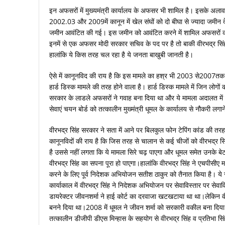
इन अफसरों में मुख्‍यमंत्री कार्यालय के अफसर भी शामिल है। इसके अला
2002.03 और 2009में कानून में खेल संघों को दो बीघा से ज्‍यादा जमीन द
जमीन आवंटित की गई। इस जमीन को आवंटित करने में शामिल अफसरों को चा
इनमें से एक अफसर मोदी सरकार सचिव के पद पर है तो बाकी वीरभद्र सिंह
हालांकि ये किस तरह चल रहा है ये जनता बाखुबी जानती है।
ऐसे में कानूनविद की राय है कि इस मामले का हश्र भी 2003 से2007तक सता
हार्ड डिस्‍क मामले की तरह होने वाला है। हार्ड डिस्‍क मामले में जिन लोगों 
सरकार के लाडले अफसरों ने गवाह बना दिया था और ये मामला अदालत में 
सेवाएं चयन बोर्ड को तत्‍कालीन मुख्‍मंत्री धूमल के कार्यालय से नौकरी ल
वीरभद्र सिंह सरकार ने सता में आने पर बिलकुल फोन टेपिंग कांड की त
कानूनविदों की राय है कि जिस तरह से चालान से कई चीजों को वीरभद्र सि
है उससे नहीं लगता कि ये मामला सिरे चढ़ पाएगा और धूमल समेत उनके बेट
वीरभद्र सिंह का सपना पूरा हो पाएगा।हालांकि वीरभद्र सिंह ने एचपीसीए म
करने के लिए पूर्व निदेशक अभियोजन सतीश ठाकुर को तैनात किया है। य
कार्याकाल में वीरभद्र सिंह ने निदेशक अभियोजन पर सेवाविस्‍तार पर सेवाव
डायरेक्‍टर जीवनशर्मा ने हाई कोर्ट का दरवाजा खटखटाया था था।लेकिन व
बनने दिया था।2008 में धूमल ने जीवन शर्मा को सरकारी वकील बना दिया 
तत्‍कालीन डीजीपी डीएस मिन्‍हास के सहयोग से वीरभद्र सिंह व प्रतिभा सिंह