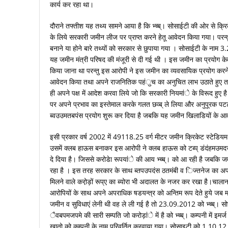
कार्य कर रहा था।
दौराने तफ्तीश यह तथ्य सामने आया है कि भ्च्ब्। सोसाईटी की ओर से क्
के लिये सरकारी जमीन लीज पर प्राप्त करने हेतू आवेदन किया गया। परन्तु
बनाने या होने बारे तथ्यों को सरकार से छुपाया गया । सोसाईटी के नाम 
यह जमीन मंत्री परिषद की मंजूरी से दी गई थी । इस जमीन का प्रयोग के
किया जाना था परन्तु इस आरोपी ने इस जमीन का व्यवसायिक प्रयोग करने
आवेदन किया तथा अपने राजनितिक पहंुच का अनुचित लाभ उठाते हुए त
ही अपने पक्ष में आदेश करवा लिये जो कि सरकारी नियमांे के विरूद हुए
पर अपने प्रभाव का इस्तेमाल करके गलत छव्ब् ले लिया और अनुपूरक पट
ब्वउउमतबपंस प्रयोग शुरू कर दिया है जबकि यह जमीन खिलाडियों के आव
इसी प्रकार वर्ष 2002 में 49118.25 वर्ग मीटर जमीन क्रिकेट स्टेडियम
उसमें क्लब हाऊस बनाकर इस आरोपी ने क्लब हाऊस को टब्प् डंदंहमउ
दे दिया है। जिससे करोडेा रूपयांे की आय भ्च्ब्। को आ रही है जबकि
रहा है । इस तरह सरकार के साथ ब्तपउपदंस ठतमंबी व िज्तनेज का अपरा
मिलने वाले करो़ड़ों रूप्ए का ब्योरा भी अदालत के नजर कर रखा है।चाला
आरोपियों के साथ अपने अपराधिक षडयन्त्र को अन्तिम रूप देते हुये जब
जमीन व सुविधाएं लेनी थी वह ले ली गई है तो 23.09.2012 को भ्च्ब्। सोसाई
ैवबपमजपमे की सारी सम्पति जो करोड़ांे में है को भ्च्ब्। कम्पनी में इमर
खातो को कम्पनी के नाम परिवर्तित करवाया गया। सोसाइटी को 1.10.12 