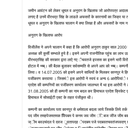
जमीन आवंटन को लेकर धूमल व अनुराग के खिलाफ जो आरोपपत्र अदालत म
लगाए है उनमें वीरभद्र सिंह के लाडले अफसरों के कारनामों का जिक्र या त
धूमल व अनुराग के खिलाफ चालान में क्‍या लिखा है और अफसरों के नाम न 
अनुराग के खिलाफ आरोप
विजीलेंस ने अपने चालान में कहा है कि आरोपी अनुराग ठाकुर साल 2000 में
अध्यक्ष की कुर्सी सम्भाले हुये है। इसने अपनी राजनीतिक पहुंच का लाभ 
वीरभद्रसिंह की सरकार द्वारा लाऐ गए ैचवतजे इपसस का इसने भारी वि
होटल में भ्च्ब्। की बैठक बुलाकर सर्वसम्मति से अपने आप को भ्च्ब्। कम्प
लिया। व 14.07.2005 को इसने अपने साथियों के मिलकर कानपुर मे हिम
पजींकरण करवाया । जिसमंे इस आरोपी ने स्वयं व अन्य 6 आरोपियांे
प्रदेश की कम्पनियों का पजींकरण कार्यालय जालन्धर में था इस आरोपी 
31.08.2005 को ही कम्पनी का नाम बदल कर हिमाचल प्रदेश क्रिकेट
हिमाचल में सोसाईटी एक्ट के तहत पंजीकृत थी।
कम्पनी का कार्यालय पता कानपुर से धर्मशाला बदला जाये जिसके लिये 
पद जीम तमहपेजमतमक वििपबम पे कनम जव जीम ंिबज जींज जीम बव
ज्ीम बवउचंदल पे दवज ूवतापदह ेपदबम पजे पदबवतचवतंजपवदण् छव