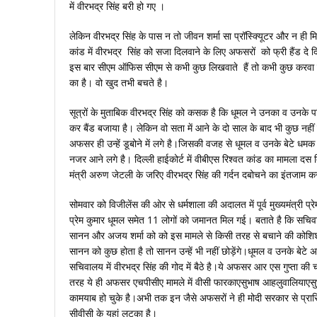
में वीरभद्र सिंह बरी हो गए ।
लेकिन वीरभद्र सिंह के पास न तो जीवन शर्मा सा प्रॉस्क्यिूटर और न ही मि
कांड में वीरभद्र सिंह को सजा दिलवाने के लिए अफसरों को फ्री हैंड
इस बार सीएम ऑफिस सीएम से कभी कुछ लिखवाते हैं तो कभी कुछ करवा रह
का है। वो खुद तभी बचते है।
सूत्रों के मुताबिक वीरभद्र सिंह को कसक है कि धूमल ने उनका व उनके 
कर बैंड बजाया है। लेकिन वो सता में आने के दो साल के बाद भी कुछ नहीं क
अफसर ही उन्‍हें डूबोने में लगे है।जिसकी वजह से धूमल व उनके बेटे धम
नजर आने लगे है। दिल्‍ली हाईकोर्ट में वीबीएस रिश्‍वत कांड का मामला दस
मंत्री अरुण जेटली के जरिए वीरभद्र सिंह की गर्दन दबोचने का इंतजाम करन
सोमवार को विजीलेंस की ओर से धर्मशाला की अदालत में पूर्व मुख्‍यमंत्री प्रेम
प्रेम कुमार धूमल समेत 11 लोगों को जमानत मिल गई। बताते है कि सचिव
सानन और अजय शर्मा को को इस मामले से किसी तरह से बचाने की कोशिशों में
सानन को कुछ होता है तो सानन उन्‍हें भी नहीं छोड़ेंगे।धूमल व उनके बेटे 
सचिवालय में वीरभद्र सिंह की गोद में बैठे है।ये अफसर आर एस गुप्‍ता की 
तरह ये ही अफसर एचपीसीए मामले में वीसी फारकाएसुभाष आहलुवालियाएसुभाष
कामयाब हो चुके है।अभी तक इन जैसे अफसरों ने ही मोदी सरकार से प्रासिक
सीवीसी के यहां लटका है।