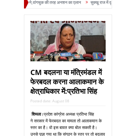
नी पाटिल के सामने,वांगचुक की तरह अनशन का एलान
सुक्‍खू राज में दृष्टिहीनों का धरना 101
CM बदलना या मंत्रिमंडल में
फेरबदल करना आलाकमान के
क्षेत्राधिकार में:प्रतिभा सिंह
Posted date:
August 08
शिमला
।प्रदेश कांग्रेस अध्‍यक्ष प्रतिभा सिंह
ने सरकार में फेरबदल का मामला तो आलाकमान के
स्‍तर का है। वो इस बावत क्‍या बोल सकती है।
उनसे पूछा गया था कि संगठन के स्‍तर पर तो बदलाव