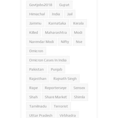
Govtjobs2018
Gujrat
Himachal
India
Jail
Jammu
Karnataka
Kerala
Killed
Maharashtra
Modi
Narendar Modi
Nifty
Nse
Omicron
Omicron Cases In India
Pakistan
Punjab
Rajasthan
Rajnath Singh
Rape
Reporterseye
Sensex
Shah
Share Market
Shimla
Tamilnadu
Terrorist
Uttar Pradesh
Virbhadra