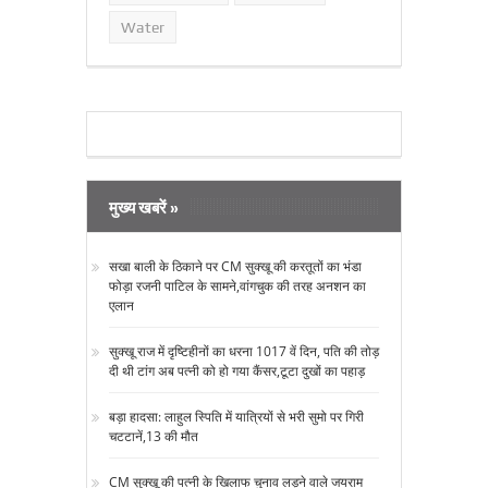
Water
मुख्य खबरें »
सखा बाली के ठिकाने पर CM सुक्‍खू की करतूतों का भंडा
फोड़ा रजनी पाटिल के सामने,वांगचुक की तरह अनशन का
एलान
सुक्‍खू राज में दृष्टिहीनों का धरना 1017 वें दिन, पति की तोड़
दी थी टांग अब पत्‍नी को हो गया कैंसर,टूटा दुखों का पहाड़
बड़ा हादसा: लाहुल स्पिति में यात्रियों से भरी सुमो पर गिरी
चटटानें,13 की मौत
CM सुक्‍खू की पत्‍नी के खिलाफ चुनाव लड़ने वाले जयराम