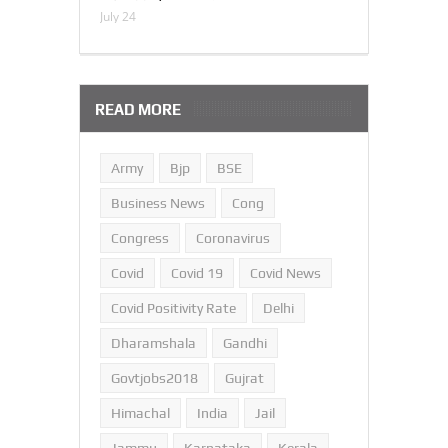
July 24
READ MORE
Army
Bjp
BSE
Business News
Cong
Congress
Coronavirus
Covid
Covid 19
Covid News
Covid Positivity Rate
Delhi
Dharamshala
Gandhi
Govtjobs2018
Gujrat
Himachal
India
Jail