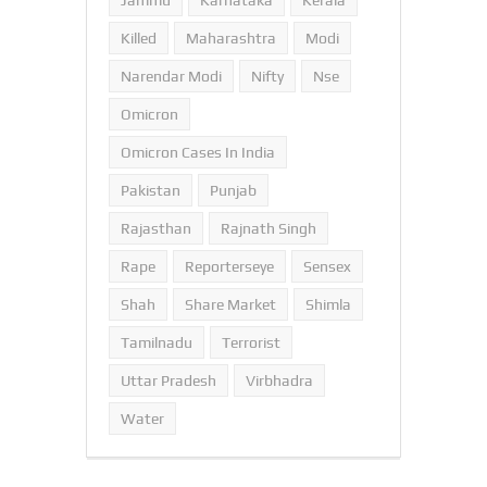
Jammu
Karnataka
Kerala
Killed
Maharashtra
Modi
Narendar Modi
Nifty
Nse
Omicron
Omicron Cases In India
Pakistan
Punjab
Rajasthan
Rajnath Singh
Rape
Reporterseye
Sensex
Shah
Share Market
Shimla
Tamilnadu
Terrorist
Uttar Pradesh
Virbhadra
Water