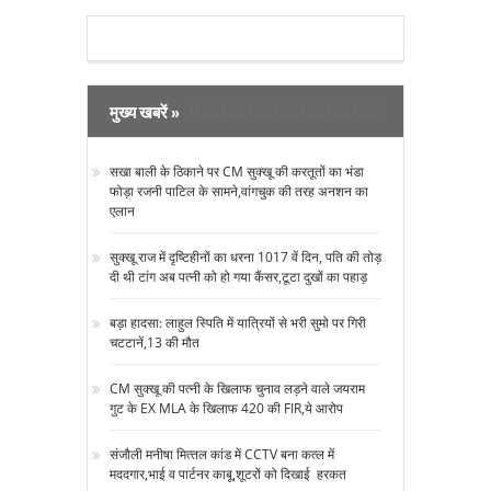
मुख्य खबरें »
सखा बाली के ठिकाने पर CM सुक्‍खू की करतूतों का भंडा
फोड़ा रजनी पाटिल के सामने,वांगचुक की तरह अनशन का
एलान
सुक्‍खू राज में दृष्टिहीनों का धरना 1017 वें दिन, पति की तोड़
दी थी टांग अब पत्‍नी को हो गया कैंसर,टूटा दुखों का पहाड़
बड़ा हादसा: लाहुल स्पिति में यात्रियों से भरी सुमो पर गिरी
चटटानें,13 की मौत
CM सुक्‍खू की पत्‍नी के खिलाफ चुनाव लड़ने वाले जयराम
गुट के EX MLA के खिलाफ 420 की FIR,ये आरोप
संजौली मनीषा मित्‍तल कांड में CCTV बना कत्‍ल में
मददगार,भाई व पार्टनर काबू,शूटरों को दिखाई हरकत