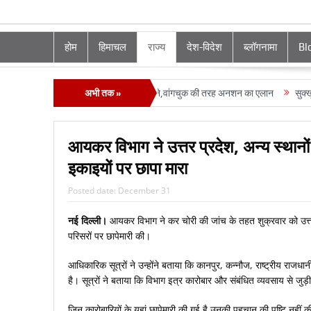
होम
हिमाचल
राज्य
देश-विदेश
ब्लॉगनामा
Bl
करतूतों का भंडा फोड़ा रजनी पाटिल के सामने,वांगचुक की तरह अनशन का एलान
अभी तक »
सुक्‍खू राज 
आयकर विभाग ने उत्तर प्रदेश, अन्य स्थानों 
इकाइयों पर छापा मारा
Posted date:
December 31
नई दिल्ली।
आयकर विभाग ने कर चोरी की जांच के तहत शुक्रवार को उत्तर प
परिसरों पर छापेमारी की।
आधिकारिक सूत्रों ने उन्होंने बताया कि कानपुर, कन्नौज, राष्ट्रीय राजधानी
है। सूत्रों ने बताया कि विभाग इत्र कारोबार और संबंधित व्यवसाय से जुड
जिन कारोबारियों के यहां छापेमारी की गई है उनकी पहचान की पुष्टि नहीं