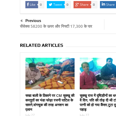
Like
Tweet
Share
Share
0
0
0
Previous
सेंसेक्स 58200 के ऊपर और निफ्टी 17,300 के पार
RELATED ARTICLES
सखा बाली के ठिकाने पर CM सुक्‍खू की
सुक्‍खू राज में दृष्टिहीनों क
करतूतों का भंडा फोड़ा रजनी पाटिल के
वें दिन, पति की तोड़ दी थी ट
सामने,वांगचुक की तरह अनशन का
पत्‍नी को हो गया कैंसर,टूटा द
एलान
पहाड़
July 27
July 27