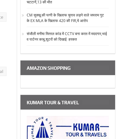
चटटानें,13 की मौत
CM सुक्‍खू की पत्‍नी के खिलाफ चुनाव लड़ने वाले जयराम गुट
te
के EX MLA के खिलाफ 420 की FIR,ये आरोप
संजौली मनीषा मित्‍तल कांड में CCTV बना कत्‍ल में मददगार,भाई
व पार्टनर काबू,शूटरों को दिखाई हरकत
AMAZON SHOPPING
al
KUMAR TOUR & TRAVEL