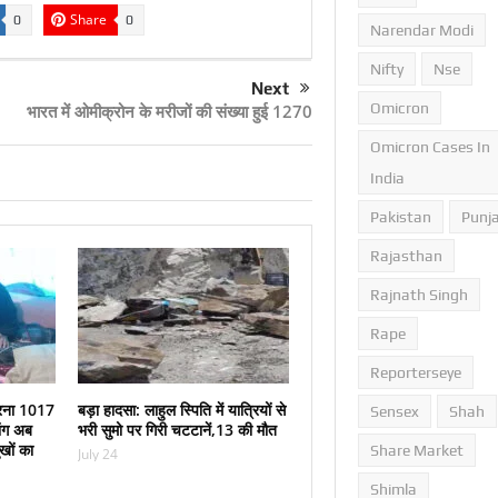
Share
0
0
Narendar Modi
Nifty
Nse
Next
Omicron
भारत में ओमीक्रोन के मरीजों की संख्या हुई 1270
Omicron Cases In
India
Pakistan
Punj
Rajasthan
Rajnath Singh
Rape
Reporterseye
ा धरना 1017
बड़ा हादसा: लाहुल स्पिति में यात्रियों से
Sensex
Shah
ांग अब
भरी सुमो पर गिरी चटटानें,13 की मौत
ुखों का
Share Market
July 24
Shimla