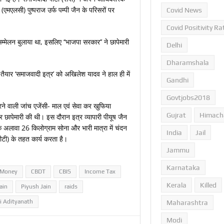
एमएलसी) पुष्पराज उर्फ ​​पम्पी जैन के परिसरों पर
Covid News
Covid Positivity Ra
म्मेलन बुलाया था, इसलिए ‘‘भाजपा सरकार’’ ने छापेमारी
Delhi
Dharamshala
रा तैयार ‘समाजवादी इत्र’ को अखिलेश यादव ने हाल ही में
Gandhi
Govtjobs2018
ने वाली जांच एजेंसी- माल एवं सेवा कर खुफिया
Gujrat
Himach
र छापेमारी की थी। इस दौरान इत्र व्यापारी पीयूष जैन
अलावा 26 किलोग्राम सोना और भारी मात्रा में चंदन
India
Jail
ीटी) के तहत कार्य करता है।
Jammu
Karnataka
 Money
CBDT
CBIS
Income Tax
Kerala
Killed
ain
Piyush Jain
raids
i Adityanath
Maharashtra
Modi